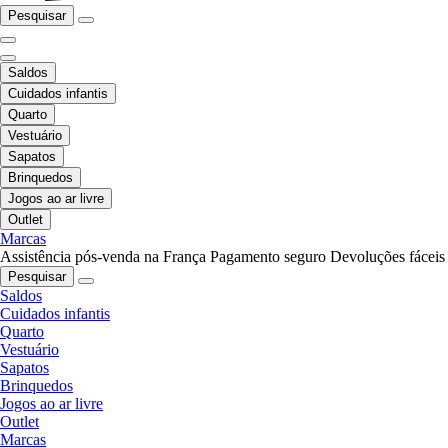
Pesquisar
Saldos
Cuidados infantis
Quarto
Vestuário
Sapatos
Brinquedos
Jogos ao ar livre
Outlet
Marcas
Assistência pós-venda na França
Pagamento seguro
Devoluções fáceis
Pesquisar
Saldos
Cuidados infantis
Quarto
Vestuário
Sapatos
Brinquedos
Jogos ao ar livre
Outlet
Marcas