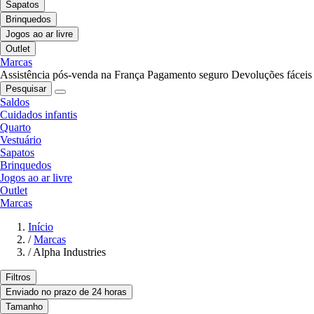
Sapatos
Brinquedos
Jogos ao ar livre
Outlet
Marcas
Assistência pós-venda na França
Pagamento seguro
Devoluções fáceis
Pesquisar
Saldos
Cuidados infantis
Quarto
Vestuário
Sapatos
Brinquedos
Jogos ao ar livre
Outlet
Marcas
Início
/
Marcas
/
Alpha Industries
Filtros
Enviado no prazo de 24 horas
Tamanho