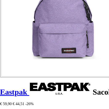
Eastpak
Sacol
€ 59,90
€ 44,51
-26%