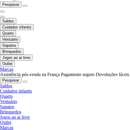
Pesquisar
Saldos
Cuidados infantis
Quarto
Vestuário
Sapatos
Brinquedos
Jogos ao ar livre
Outlet
Marcas
Assistência pós-venda na França
Pagamento seguro
Devoluções fáceis
Pesquisar
Saldos
Cuidados infantis
Quarto
Vestuário
Sapatos
Brinquedos
Jogos ao ar livre
Outlet
Marcas