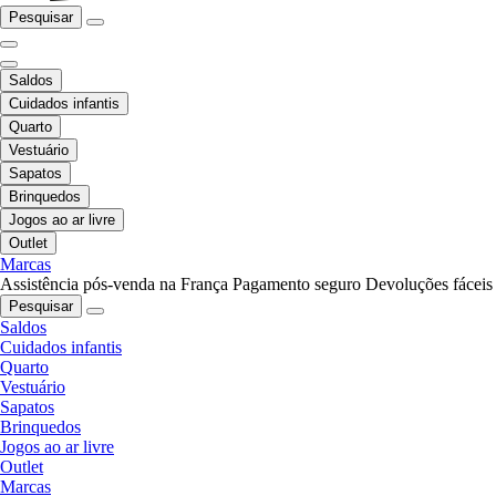
Pesquisar
Saldos
Cuidados infantis
Quarto
Vestuário
Sapatos
Brinquedos
Jogos ao ar livre
Outlet
Marcas
Assistência pós-venda na França
Pagamento seguro
Devoluções fáceis
Pesquisar
Saldos
Cuidados infantis
Quarto
Vestuário
Sapatos
Brinquedos
Jogos ao ar livre
Outlet
Marcas