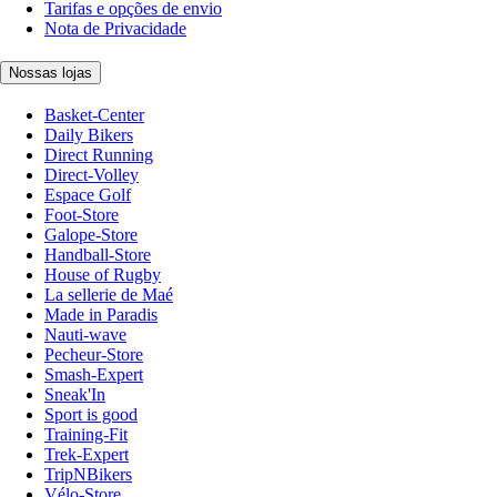
Tarifas e opções de envio
Nota de Privacidade
Nossas lojas
Basket-Center
Daily Bikers
Direct Running
Direct-Volley
Espace Golf
Foot-Store
Galope-Store
Handball-Store
House of Rugby
La sellerie de Maé
Made in Paradis
Nauti-wave
Pecheur-Store
Smash-Expert
Sneak'In
Sport is good
Training-Fit
Trek-Expert
TripNBikers
Vélo-Store