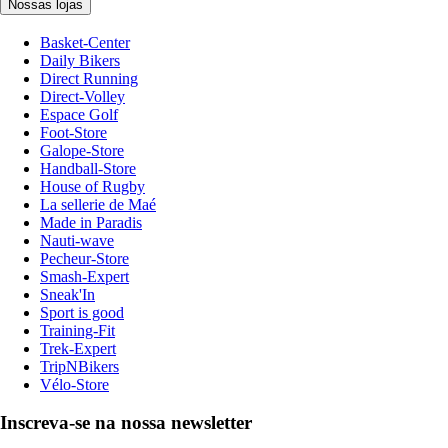
Nossas lojas
Basket-Center
Daily Bikers
Direct Running
Direct-Volley
Espace Golf
Foot-Store
Galope-Store
Handball-Store
House of Rugby
La sellerie de Maé
Made in Paradis
Nauti-wave
Pecheur-Store
Smash-Expert
Sneak'In
Sport is good
Training-Fit
Trek-Expert
TripNBikers
Vélo-Store
Inscreva-se na nossa newsletter