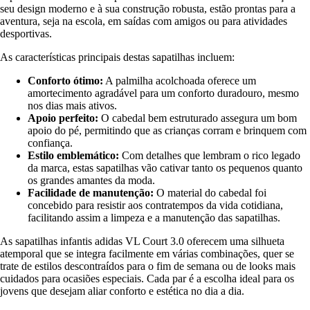
seu design moderno e à sua construção robusta, estão prontas para a
aventura, seja na escola, em saídas com amigos ou para atividades
desportivas.
As características principais destas sapatilhas incluem:
Conforto ótimo:
A palmilha acolchoada oferece um
amortecimento agradável para um conforto duradouro, mesmo
nos dias mais ativos.
Apoio perfeito:
O cabedal bem estruturado assegura um bom
apoio do pé, permitindo que as crianças corram e brinquem com
confiança.
Estilo emblemático:
Com detalhes que lembram o rico legado
da marca, estas sapatilhas vão cativar tanto os pequenos quanto
os grandes amantes da moda.
Facilidade de manutenção:
O material do cabedal foi
concebido para resistir aos contratempos da vida cotidiana,
facilitando assim a limpeza e a manutenção das sapatilhas.
As sapatilhas infantis adidas VL Court 3.0 oferecem uma silhueta
atemporal que se integra facilmente em várias combinações, quer se
trate de estilos descontraídos para o fim de semana ou de looks mais
cuidados para ocasiões especiais. Cada par é a escolha ideal para os
jovens que desejam aliar conforto e estética no dia a dia.