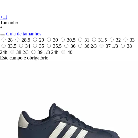
+11
Tamanho
*
Guia de tamanhos
28
28,5
29
30
30,5
31
31,5
32
33
33,5
34
35
35,5
36
36 2/3
37 1/3
38
24h
38 2/3
39 1/3
24h
40
Este campo é obrigatório