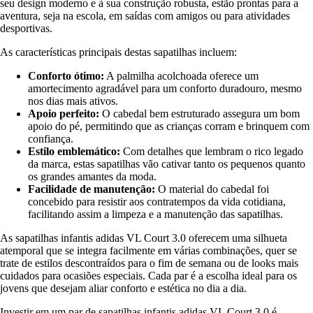
seu design moderno e à sua construção robusta, estão prontas para a
aventura, seja na escola, em saídas com amigos ou para atividades
desportivas.
As características principais destas sapatilhas incluem:
Conforto ótimo:
A palmilha acolchoada oferece um
amortecimento agradável para um conforto duradouro, mesmo
nos dias mais ativos.
Apoio perfeito:
O cabedal bem estruturado assegura um bom
apoio do pé, permitindo que as crianças corram e brinquem com
confiança.
Estilo emblemático:
Com detalhes que lembram o rico legado
da marca, estas sapatilhas vão cativar tanto os pequenos quanto
os grandes amantes da moda.
Facilidade de manutenção:
O material do cabedal foi
concebido para resistir aos contratempos da vida cotidiana,
facilitando assim a limpeza e a manutenção das sapatilhas.
As sapatilhas infantis adidas VL Court 3.0 oferecem uma silhueta
atemporal que se integra facilmente em várias combinações, quer se
trate de estilos descontraídos para o fim de semana ou de looks mais
cuidados para ocasiões especiais. Cada par é a escolha ideal para os
jovens que desejam aliar conforto e estética no dia a dia.
Investir em um par de sapatilhas infantis adidas VL Court 3.0 é