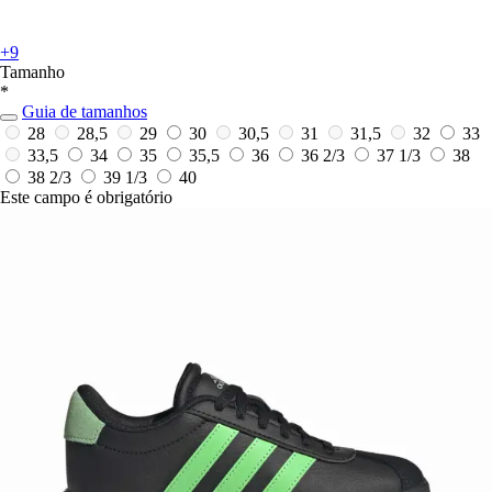
+9
Tamanho
*
Guia de tamanhos
28
28,5
29
30
30,5
31
31,5
32
33
33,5
34
35
35,5
36
36 2/3
37 1/3
38
38 2/3
39 1/3
40
Este campo é obrigatório