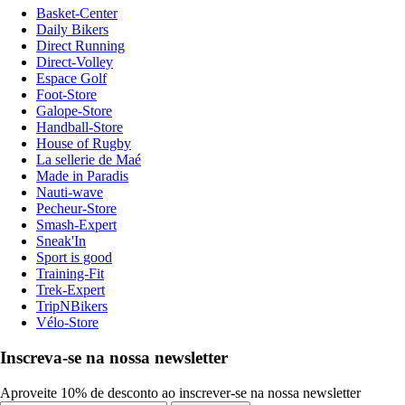
Basket-Center
Daily Bikers
Direct Running
Direct-Volley
Espace Golf
Foot-Store
Galope-Store
Handball-Store
House of Rugby
La sellerie de Maé
Made in Paradis
Nauti-wave
Pecheur-Store
Smash-Expert
Sneak'In
Sport is good
Training-Fit
Trek-Expert
TripNBikers
Vélo-Store
Inscreva-se na nossa newsletter
Aproveite 10% de desconto ao inscrever-se na nossa newsletter