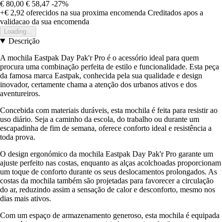
€ 80,00
€ 58,47
-27%
+€ 2,92
oferecidos na sua proxima encomenda
Creditados apos a
validacao da sua encomenda
Loading...
Descrição
A mochila Eastpak Day Pak'r Pro é o acessório ideal para quem
procura uma combinação perfeita de estilo e funcionalidade. Esta peça
da famosa marca Eastpak, conhecida pela sua qualidade e design
inovador, certamente chama a atenção dos urbanos ativos e dos
aventureiros.
Concebida com materiais duráveis, esta mochila é feita para resistir ao
uso diário. Seja a caminho da escola, do trabalho ou durante um
escapadinha de fim de semana, oferece conforto ideal e resistência a
toda prova.
O design ergonómico da mochila Eastpak Day Pak'r Pro garante um
ajuste perfeito nas costas, enquanto as alças acolchoadas proporcionam
um toque de conforto durante os seus deslocamentos prolongados. As
costas da mochila também são projetadas para favorecer a circulação
do ar, reduzindo assim a sensação de calor e desconforto, mesmo nos
dias mais ativos.
Com um espaço de armazenamento generoso, esta mochila é equipada