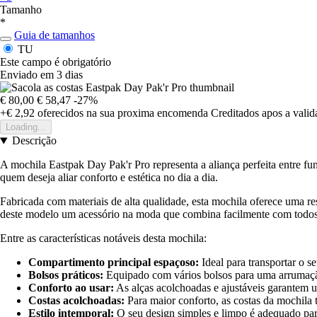
Tamanho
*
Guia de tamanhos
TU
Este campo é obrigatório
Enviado em 3 dias
€ 80,00
€ 58,47
-27%
+€ 2,92
oferecidos na sua proxima encomenda
Creditados apos a vali
Loading...
Descrição
A mochila Eastpak Day Pak'r Pro representa a aliança perfeita entre fu
quem deseja aliar conforto e estética no dia a dia.
Fabricada com materiais de alta qualidade, esta mochila oferece uma r
deste modelo um acessório na moda que combina facilmente com todos 
Entre as características notáveis desta mochila:
Compartimento principal espaçoso:
Ideal para transportar o se
Bolsos práticos:
Equipado com vários bolsos para uma arrumação
Conforto ao usar:
As alças acolchoadas e ajustáveis garantem 
Costas acolchoadas:
Para maior conforto, as costas da mochila
Estilo intemporal:
O seu design simples e limpo é adequado para