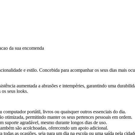
dacao da sua encomenda
ncionalidade e estilo. Concebida para acompanhar os seus dias mais ocup
esistência aumentada a abrasões e intempéries, garantindo uma durabil
os seus looks.
u computador portátil, livros ou quaisquer outros essenciais do dia.
 otimizada, permitindo manter os seus pertences pessoais em ordem.
um suporte agradável, mesmo durante longos dias de uso.
 também são acolchoadas, oferecendo um apoio adicional.
 todas as ocasiões, seja para um dia na escola ou uma saída pela cidad