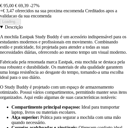
€ 95,00
€ 69,39
-27%
+€ 3,47
oferecidos na sua proxima encomenda
Creditados apos a
validacao da sua encomenda
Loading...
Descrição
A mochila Eastpak Study Buddy é um acessório indispensável para os
estudantes modernos e profissionais em movimento. Combinando
estilo e praticidade, foi projetada para atender a todas as suas
necessidades diárias, oferecendo ao mesmo tempo um visual moderno.
Fabricada pela renomada marca Eastpak, esta mochila se destaca pela
sua robustez e durabilidade. Os materiais de alta qualidade garantem
uma longa resistência ao desgaste do tempo, tornando-a uma escolha
ideal para o uso diário.
O Study Buddy é projetado com um espaço de armazenamento
otimizado. Possui vários compartimentos, permitindo manter seus itens
organizados. Aqui estão algumas de suas características notáveis:
Compartimento principal espaçoso:
Ideal para transportar
laptop, livros ou materiais escolares.
Alça superior:
Prática para segurar a mochila com uma mão
quando necessário.
Correias acolchoadas e ajustáveis:
Oferecem conforto ideal