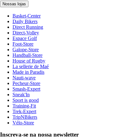
Nossas lojas
Basket-Center
Daily Bikers
Direct Running
Direct-Volley
Espace Golf
Foot-Store
Galope-Store
Handball-Store
House of Rugby
La sellerie de Maé
Made in Paradis
Nauti-wave
Pecheur-Store
Smash-Expert
Sneak'In
Sport is good
Training-Fit
Trek-Expert
TripNBikers
Vélo-Store
Inscreva-se na nossa newsletter