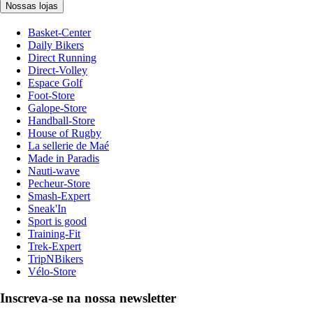
Nossas lojas
Basket-Center
Daily Bikers
Direct Running
Direct-Volley
Espace Golf
Foot-Store
Galope-Store
Handball-Store
House of Rugby
La sellerie de Maé
Made in Paradis
Nauti-wave
Pecheur-Store
Smash-Expert
Sneak'In
Sport is good
Training-Fit
Trek-Expert
TripNBikers
Vélo-Store
Inscreva-se na nossa newsletter