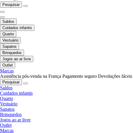
Pesquisar
Saldos
Cuidados infantis
Quarto
Vestuário
Sapatos
Brinquedos
Jogos ao ar livre
Outlet
Marcas
Assistência pós-venda na França
Pagamento seguro
Devoluções fáceis
Pesquisar
Saldos
Cuidados infantis
Quarto
Vestuário
Sapatos
Brinquedos
Jogos ao ar livre
Outlet
Marcas