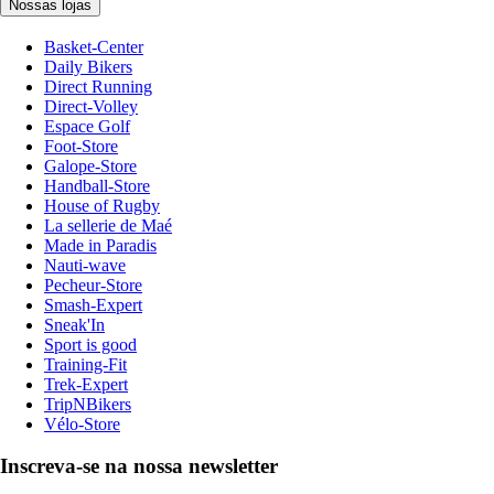
Nossas lojas
Basket-Center
Daily Bikers
Direct Running
Direct-Volley
Espace Golf
Foot-Store
Galope-Store
Handball-Store
House of Rugby
La sellerie de Maé
Made in Paradis
Nauti-wave
Pecheur-Store
Smash-Expert
Sneak'In
Sport is good
Training-Fit
Trek-Expert
TripNBikers
Vélo-Store
Inscreva-se na nossa newsletter