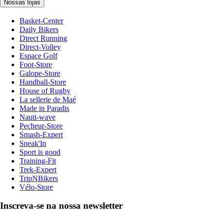
Nossas lojas
Basket-Center
Daily Bikers
Direct Running
Direct-Volley
Espace Golf
Foot-Store
Galope-Store
Handball-Store
House of Rugby
La sellerie de Maé
Made in Paradis
Nauti-wave
Pecheur-Store
Smash-Expert
Sneak'In
Sport is good
Training-Fit
Trek-Expert
TripNBikers
Vélo-Store
Inscreva-se na nossa newsletter