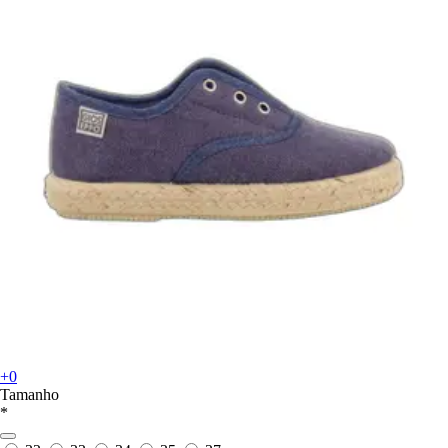
+0
Tamanho
*