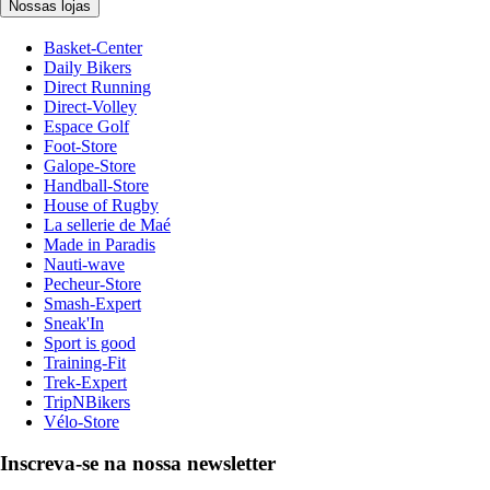
Nossas lojas
Basket-Center
Daily Bikers
Direct Running
Direct-Volley
Espace Golf
Foot-Store
Galope-Store
Handball-Store
House of Rugby
La sellerie de Maé
Made in Paradis
Nauti-wave
Pecheur-Store
Smash-Expert
Sneak'In
Sport is good
Training-Fit
Trek-Expert
TripNBikers
Vélo-Store
Inscreva-se na nossa newsletter