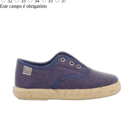
32
33
34
35
37
Este campo é obrigatório