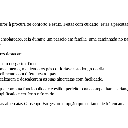
iros à procura de conforto e estilo. Feitas com cuidado, estas alpercat
as ensolarados, seja durante um passeio em família, uma caminhada no 
.
mos destacar:
m ao desgaste diário.
tecimento, mantendo os pés confortáveis ao longo do dia.
ilmente com diferentes roupas.
calçarem e descalçarem as suas alpercatas com facilidade.
ue combina funcionalidade e estilo, perfeito para acompanhar as crianç
plificado e conforto reforçado.
om as alpercatas Gioseppo Farges, uma opção que certamente irá encanta