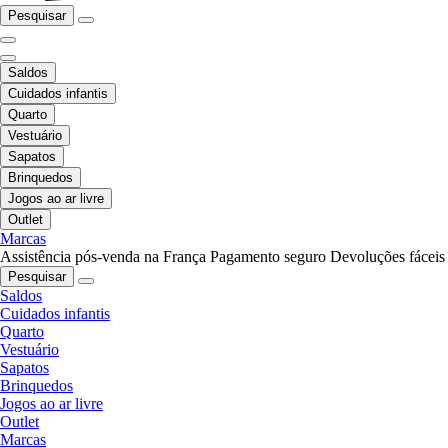
Pesquisar
Saldos
Cuidados infantis
Quarto
Vestuário
Sapatos
Brinquedos
Jogos ao ar livre
Outlet
Marcas
Assistência pós-venda na França
Pagamento seguro
Devoluções fáceis
Pesquisar
Saldos
Cuidados infantis
Quarto
Vestuário
Sapatos
Brinquedos
Jogos ao ar livre
Outlet
Marcas