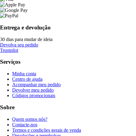
Entrega e devolução
30 dias para mudar de ideia
Devolva seu pedido
Trustpilot
Serviços
Minha conta
Centro de ajuda
Acompanhar meu pedido
Devolver meu pedido
Códigos promocionais
Sobre
Quem somos nós?
Contacte-nos
Termos e condições gerais de venda
Devoluções e reembolsos