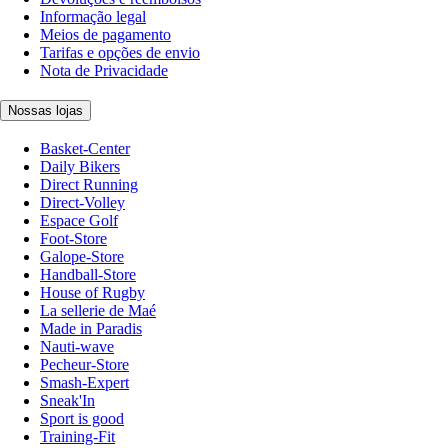
Informação legal
Meios de pagamento
Tarifas e opções de envio
Nota de Privacidade
Nossas lojas
Basket-Center
Daily Bikers
Direct Running
Direct-Volley
Espace Golf
Foot-Store
Galope-Store
Handball-Store
House of Rugby
La sellerie de Maé
Made in Paradis
Nauti-wave
Pecheur-Store
Smash-Expert
Sneak'In
Sport is good
Training-Fit