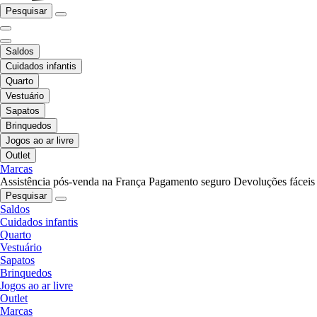
Pesquisar
Saldos
Cuidados infantis
Quarto
Vestuário
Sapatos
Brinquedos
Jogos ao ar livre
Outlet
Marcas
Assistência pós-venda na França
Pagamento seguro
Devoluções fáceis
Pesquisar
Saldos
Cuidados infantis
Quarto
Vestuário
Sapatos
Brinquedos
Jogos ao ar livre
Outlet
Marcas