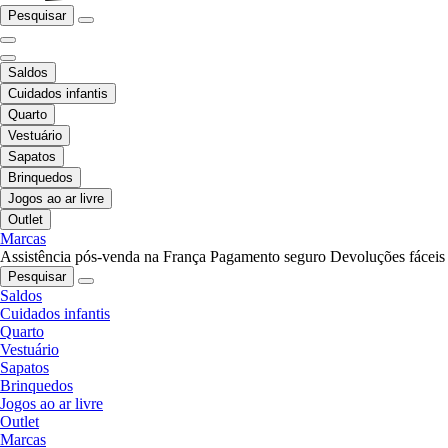
Pesquisar
Saldos
Cuidados infantis
Quarto
Vestuário
Sapatos
Brinquedos
Jogos ao ar livre
Outlet
Marcas
Assistência pós-venda na França
Pagamento seguro
Devoluções fáceis
Pesquisar
Saldos
Cuidados infantis
Quarto
Vestuário
Sapatos
Brinquedos
Jogos ao ar livre
Outlet
Marcas