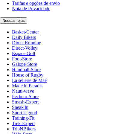
Tarifas e opções de envio
Nota de Privacidade
Nossas lojas
Basket-Center
Daily Bikers
Direct Running
Direct-Volley
Espace Golf
Foot-Store
Galope-Store
Handball-Store
House of Rugby
La sellerie de Maé
Made in Paradis
Nauti-wave
Pecheur-Store
Smash-Expert
Sneak'In
Sport is good
Training-Fit
Trek-Expert
TripNBikers