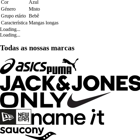
Cor
Azul
Género
Misto
Grupo etário
Bebê
Característica
Mangas longas
Loading...
Loading...
Todas as nossas marcas