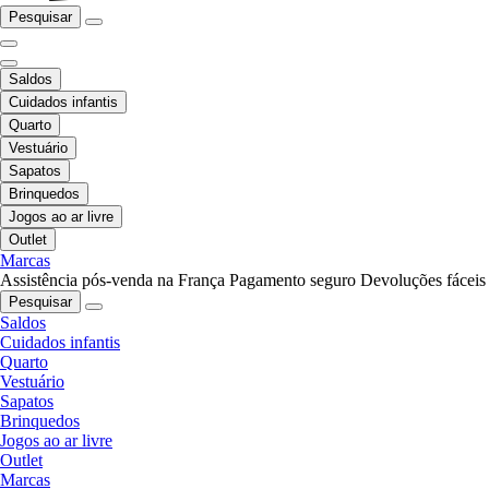
Pesquisar
Saldos
Cuidados infantis
Quarto
Vestuário
Sapatos
Brinquedos
Jogos ao ar livre
Outlet
Marcas
Assistência pós-venda na França
Pagamento seguro
Devoluções fáceis
Pesquisar
Saldos
Cuidados infantis
Quarto
Vestuário
Sapatos
Brinquedos
Jogos ao ar livre
Outlet
Marcas