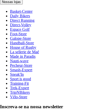
Nossas lojas
Basket-Center
Daily Bikers
Direct Running
Direct-Volley
Espace Golf
Foot-Store
Galope-Store
Handball-Store
House of Rugby
La sellerie de Maé
Made in Paradis
Nauti-wave
Pecheur-Store
Smash-Expert
Sneak'In
Sport is good
Training-Fit
Trek-Expert
TripNBikers
Vélo-Store
Inscreva-se na nossa newsletter