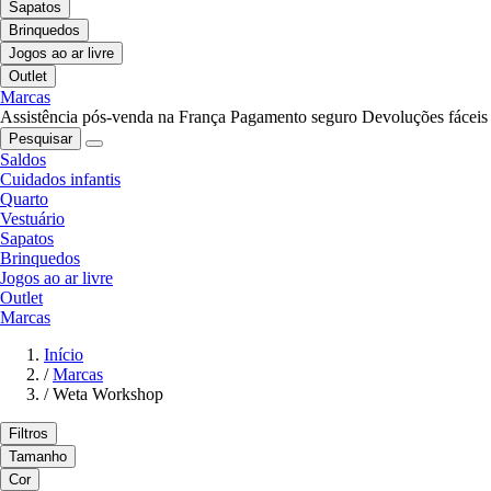
Sapatos
Brinquedos
Jogos ao ar livre
Outlet
Marcas
Assistência pós-venda na França
Pagamento seguro
Devoluções fáceis
Pesquisar
Saldos
Cuidados infantis
Quarto
Vestuário
Sapatos
Brinquedos
Jogos ao ar livre
Outlet
Marcas
Início
/
Marcas
/
Weta Workshop
Filtros
Tamanho
Cor