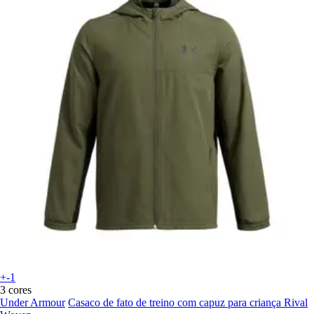
+-1
3 cores
Under Armour
Casaco de fato de treino com capuz para criança Rival