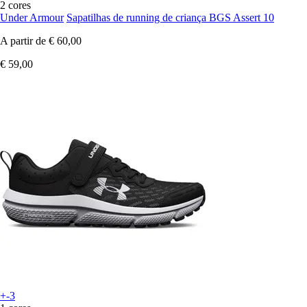
2 cores
Under Armour
Sapatilhas de running de criança BGS Assert 10
A partir de
€ 60,00
€ 59,00
+-3