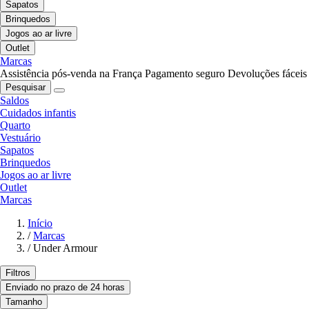
Sapatos
Brinquedos
Jogos ao ar livre
Outlet
Marcas
Assistência pós-venda na França
Pagamento seguro
Devoluções fáceis
Pesquisar
Saldos
Cuidados infantis
Quarto
Vestuário
Sapatos
Brinquedos
Jogos ao ar livre
Outlet
Marcas
Início
/
Marcas
/
Under Armour
Filtros
Enviado no prazo de 24 horas
Tamanho