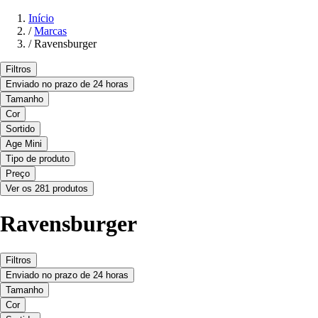
Início
/
Marcas
/
Ravensburger
Filtros
Enviado no prazo de 24 horas
Tamanho
Cor
Sortido
Age Mini
Tipo de produto
Preço
Ver os 281 produtos
Ravensburger
Filtros
Enviado no prazo de 24 horas
Tamanho
Cor