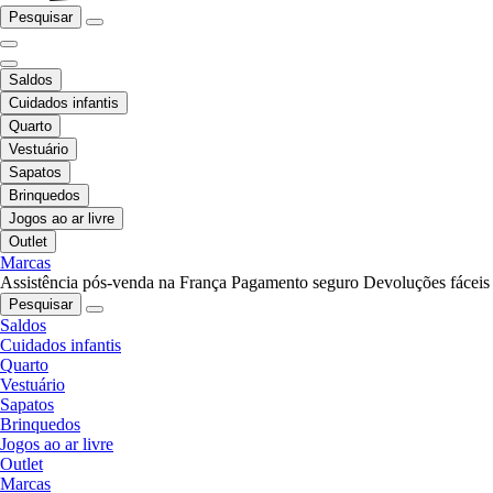
Pesquisar
Saldos
Cuidados infantis
Quarto
Vestuário
Sapatos
Brinquedos
Jogos ao ar livre
Outlet
Marcas
Assistência pós-venda na França
Pagamento seguro
Devoluções fáceis
Pesquisar
Saldos
Cuidados infantis
Quarto
Vestuário
Sapatos
Brinquedos
Jogos ao ar livre
Outlet
Marcas