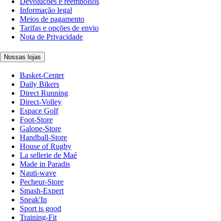
Devoluções e reembolsos
Informação legal
Meios de pagamento
Tarifas e opções de envio
Nota de Privacidade
Nossas lojas
Basket-Center
Daily Bikers
Direct Running
Direct-Volley
Espace Golf
Foot-Store
Galope-Store
Handball-Store
House of Rugby
La sellerie de Maé
Made in Paradis
Nauti-wave
Pecheur-Store
Smash-Expert
Sneak'In
Sport is good
Training-Fit