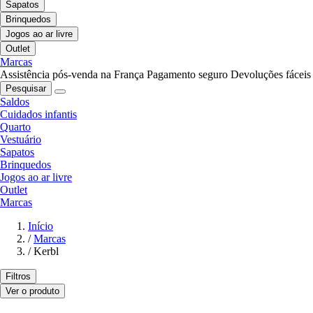
Sapatos
Brinquedos
Jogos ao ar livre
Outlet
Marcas
Assistência pós-venda na França
Pagamento seguro
Devoluções fáceis
Pesquisar
Saldos
Cuidados infantis
Quarto
Vestuário
Sapatos
Brinquedos
Jogos ao ar livre
Outlet
Marcas
Início
/
Marcas
/
Kerbl
Filtros
Ver o produto