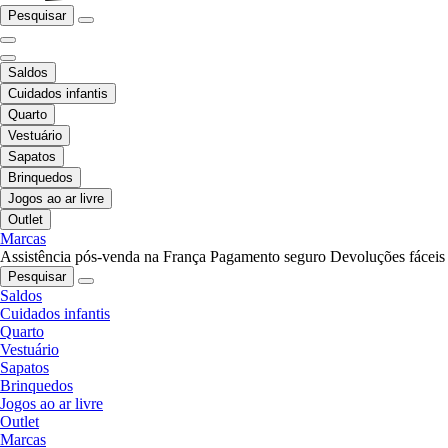
Pesquisar
Saldos
Cuidados infantis
Quarto
Vestuário
Sapatos
Brinquedos
Jogos ao ar livre
Outlet
Marcas
Assistência pós-venda na França
Pagamento seguro
Devoluções fáceis
Pesquisar
Saldos
Cuidados infantis
Quarto
Vestuário
Sapatos
Brinquedos
Jogos ao ar livre
Outlet
Marcas