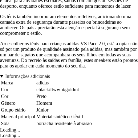
é ideal para atividades escolares, saídas com amigos ou sessões de
desporto, enquanto oferece estilo suficiente para momentos de lazer.
Os ténis também incorporam elementos refletivos, adicionando uma
camada extra de segurança durante passeios ou brincadeiras ao
anoitecer. Os pais apreciarão esta atenção especial à segurança sem
comprometer o estilo.
Ao escolher os ténis para crianças adidas VS Pace 2.0, está a optar não
só por um produto de qualidade assinado pela adidas, mas também por
um par de sapatos que acompanhará os seus filhos em todas as suas
aventuras. Do recreio às saídas em família, estes sneakers estão prontos
para os apoiar em cada momento do seu dia.
Informações adicionais
Marca
adidas
Cor
cblack/ftwwht/goldmt
Cor
Preto
Género
Homem
Grupo etário
Júnior
Material principal
Material sintético / têxtil
Sola
borracha resistente à abrasão
Loading...
Loading...