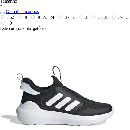
Tamanho
*
Guia de tamanhos
35,5
36
36 2/3
24h
37 1/3
38
38 2/3
39 1/3
40
Este campo é obrigatório