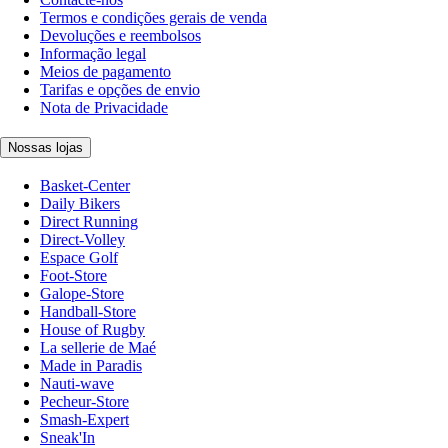
Termos e condições gerais de venda
Devoluções e reembolsos
Informação legal
Meios de pagamento
Tarifas e opções de envio
Nota de Privacidade
Nossas lojas
Basket-Center
Daily Bikers
Direct Running
Direct-Volley
Espace Golf
Foot-Store
Galope-Store
Handball-Store
House of Rugby
La sellerie de Maé
Made in Paradis
Nauti-wave
Pecheur-Store
Smash-Expert
Sneak'In