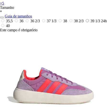
+5
Tamanho
*
Guia de tamanhos
35,5
36
36 2/3
37 1/3
38
38 2/3
39 1/3
24h
40
Este campo é obrigatório