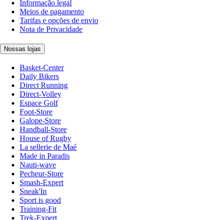
Informação legal
Meios de pagamento
Tarifas e opções de envio
Nota de Privacidade
Nossas lojas
Basket-Center
Daily Bikers
Direct Running
Direct-Volley
Espace Golf
Foot-Store
Galope-Store
Handball-Store
House of Rugby
La sellerie de Maé
Made in Paradis
Nauti-wave
Pecheur-Store
Smash-Expert
Sneak'In
Sport is good
Training-Fit
Trek-Expert