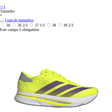
+-1
Tamanho
*
Guia de tamanhos
36
36 2/3
37 1/3
38
38 2/3
Este campo é obrigatório