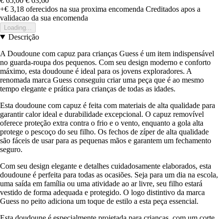
€ 65,00
€ 63,60
+€ 3,18
oferecidos na sua proxima encomenda
Creditados apos a
validacao da sua encomenda
Loading...
Descrição
A Doudoune com capuz para crianças Guess é um item indispensável
no guarda-roupa dos pequenos. Com seu design moderno e conforto
máximo, esta doudoune é ideal para os jovens exploradores. A
renomada marca Guess conseguiu criar uma peça que é ao mesmo
tempo elegante e prática para crianças de todas as idades.
Esta doudoune com capuz é feita com materiais de alta qualidade para
garantir calor ideal e durabilidade excepcional. O capuz removível
oferece proteção extra contra o frio e o vento, enquanto a gola alta
protege o pescoço do seu filho. Os fechos de zíper de alta qualidade
são fáceis de usar para as pequenas mãos e garantem um fechamento
seguro.
Com seu design elegante e detalhes cuidadosamente elaborados, esta
doudoune é perfeita para todas as ocasiões. Seja para um dia na escola,
uma saída em família ou uma atividade ao ar livre, seu filho estará
vestido de forma adequada e protegido. O logo distintivo da marca
Guess no peito adiciona um toque de estilo a esta peça essencial.
Esta doudoune é especialmente projetada para crianças, com um corte