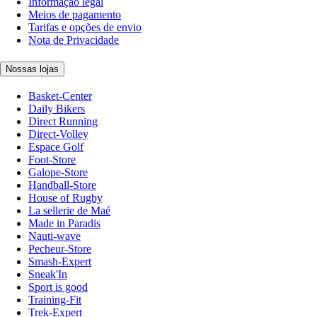
Informação legal
Meios de pagamento
Tarifas e opções de envio
Nota de Privacidade
Nossas lojas
Basket-Center
Daily Bikers
Direct Running
Direct-Volley
Espace Golf
Foot-Store
Galope-Store
Handball-Store
House of Rugby
La sellerie de Maé
Made in Paradis
Nauti-wave
Pecheur-Store
Smash-Expert
Sneak'In
Sport is good
Training-Fit
Trek-Expert