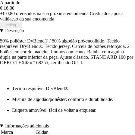
A partir de
€ 16,00
+€ 0,80
oferecidos na sua proxima encomenda
Creditados apos a
validacao da sua encomenda
Loading...
Descrição
50% poliéster DyBlend® / 50% algodão pré-encolhido. Tecido
respirável DryBlend®. Tecido jersey. Carcela de botões reforçada. 2
botões em cor de madeira. Punhos com cano. Bainha com agulha
dupla na parte inferior da peça. Ajuste clássico. STANDARD 100 por
OEKO-TEX® n.º 68255, certificado OeTI.
Tecido respirável DryBlend®.
Mistura de algodão/poliéster: conforto e durabilidade.
Etiqueta amovível, fácil de voltar a etiquetar.
Informações adicionais
Marca
Gildan