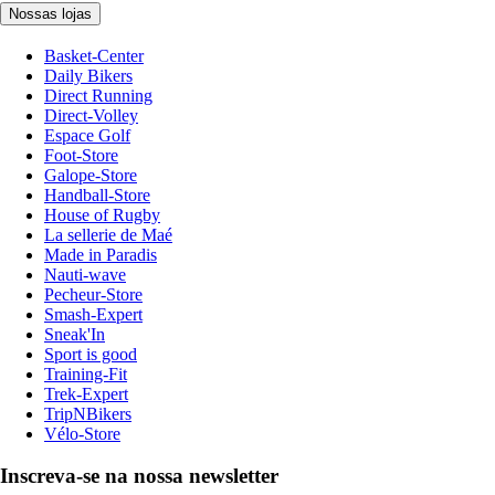
Nossas lojas
Basket-Center
Daily Bikers
Direct Running
Direct-Volley
Espace Golf
Foot-Store
Galope-Store
Handball-Store
House of Rugby
La sellerie de Maé
Made in Paradis
Nauti-wave
Pecheur-Store
Smash-Expert
Sneak'In
Sport is good
Training-Fit
Trek-Expert
TripNBikers
Vélo-Store
Inscreva-se na nossa newsletter