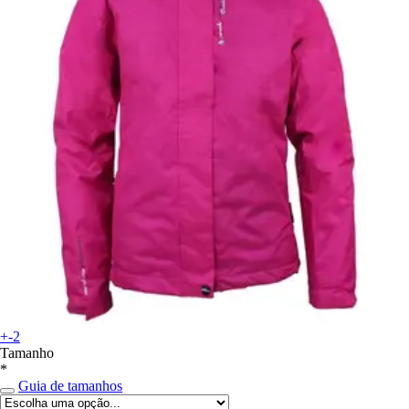
+-2
Tamanho
*
Guia de tamanhos