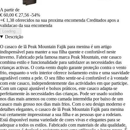
A partir de
€ 60,00
€ 27,56
-54%
+€ 1,38
oferecidos na sua proxima encomenda
Creditados apos a
validacao da sua encomenda
Loading...
Descrição
O casaco de lã Peak Mountain Fajik para menina é um artigo
indispensável para manter a sua filha quente e confortável neste
inverno. Fabricado pela famosa marca Peak Mountain, este casaco
combina estilo e funcionalidade para satisfazer as necessidades das
crianças activas. O corta-vento duplo garante proteção contra o vento
frio, enquanto o velo interior oferece isolamento extra e uma suavidade
agradável contra a pele. O seu filho sentir-se-á confortável e à vontade
com este casaco, independentemente das actividades em que participe.
Com um capuz ajustável e bolsos práticos, este casaco adapta-se
perfeitamente às necessidades das crianças. Pode ser usado sozinho
nos dias mais amenos ou como camada intermédia por baixo de um
casaco mais grosso nos dias mais frios. Com o seu design moderno e
detalhes elegantes, o casaco de lã Peak Mountain Fajik para menina
vai certamente impressionar a sua filha e as pessoas que a rodeiam.
Está disponível numa variedade de cores vivas e elegantes para se
adequar a todos os estilos. Fabricado com materiais de alta qualidade,