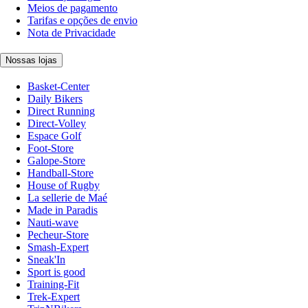
Meios de pagamento
Tarifas e opções de envio
Nota de Privacidade
Nossas lojas
Basket-Center
Daily Bikers
Direct Running
Direct-Volley
Espace Golf
Foot-Store
Galope-Store
Handball-Store
House of Rugby
La sellerie de Maé
Made in Paradis
Nauti-wave
Pecheur-Store
Smash-Expert
Sneak'In
Sport is good
Training-Fit
Trek-Expert