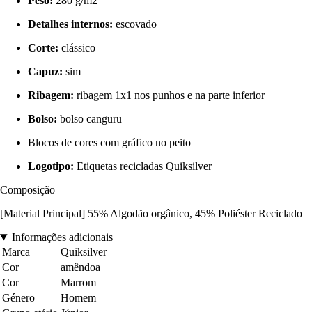
Peso:
280 g/m2
Detalhes internos:
escovado
Corte:
clássico
Capuz:
sim
Ribagem:
ribagem 1x1 nos punhos e na parte inferior
Bolso:
bolso canguru
Blocos de cores com gráfico no peito
Logotipo:
Etiquetas recicladas Quiksilver
Composição
[Material Principal] 55% Algodão orgânico, 45% Poliéster Reciclado
Informações adicionais
Marca
Quiksilver
Cor
amêndoa
Cor
Marrom
Género
Homem