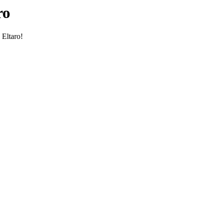
ro
 Eltaro!