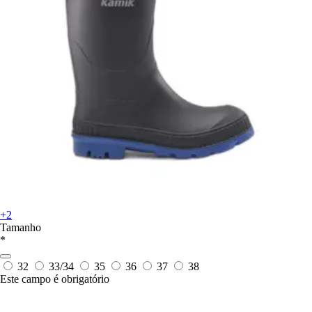
+2
Tamanho
*
32
33/34
35
36
37
38
Este campo é obrigatório