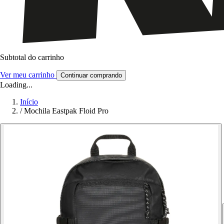
Subtotal do carrinho
Ver meu carrinho
Continuar comprando
Loading...
Início
/
Mochila Eastpak Floid Pro