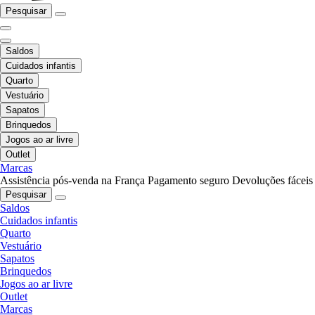
Pesquisar
Saldos
Cuidados infantis
Quarto
Vestuário
Sapatos
Brinquedos
Jogos ao ar livre
Outlet
Marcas
Assistência pós-venda na França
Pagamento seguro
Devoluções fáceis
Pesquisar
Saldos
Cuidados infantis
Quarto
Vestuário
Sapatos
Brinquedos
Jogos ao ar livre
Outlet
Marcas