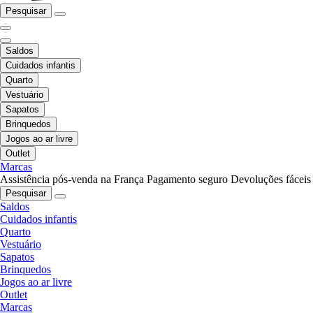
Pesquisar
Saldos
Cuidados infantis
Quarto
Vestuário
Sapatos
Brinquedos
Jogos ao ar livre
Outlet
Marcas
Assistência pós-venda na França
Pagamento seguro
Devoluções fáceis
Pesquisar
Saldos
Cuidados infantis
Quarto
Vestuário
Sapatos
Brinquedos
Jogos ao ar livre
Outlet
Marcas