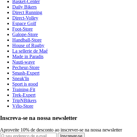
Basket-Center
Daily Bikers
Direct Running
Direct-Volley
Espace Golf
Foot-Store
Galope-Store
Handball-Store
House of Rugby
La sellerie de Maé
Made in Paradis
Nauti-wave
Pecheur-Store
Smash-Expert
Sneak'In
Sport is good
Training-Fit
Trek-Expert
TripNBikers
Vélo-Store
Inscreva-se na nossa newsletter
Aproveite 10% de desconto ao inscrever-se na nossa newsletter
Inscrever-se