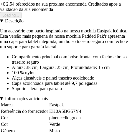
+€ 2,54
oferecidos na sua proxima encomenda
Creditados apos a
validacao da sua encomenda
Loading...
Descrição
Um acessório compacto inspirado na nossa mochila Eastpak icónica.
Esta versão mais pequena da nossa mochila Padded Pak'r apresenta
uma capa para tablet integrada, um bolso traseiro seguro com fecho e
um suporte para garrafa lateral.
Compartimento principal com bolso frontal com fecho e bolso
traseiro seguro
Altura: 38 cm, Largura: 25 cm, Profundidade: 15 cm
100 % nylon
Alças ajustáveis e painel traseiro acolchoado
Capa acolchoada para tablet até 9,7 polegadas
Suporte lateral para garrafa
Informações adicionais
Marca
Eastpak
Referência do fornecedor
EK0A5BG57Y4
Cor
pineneedle green
Cor
Verde
Género
Misto