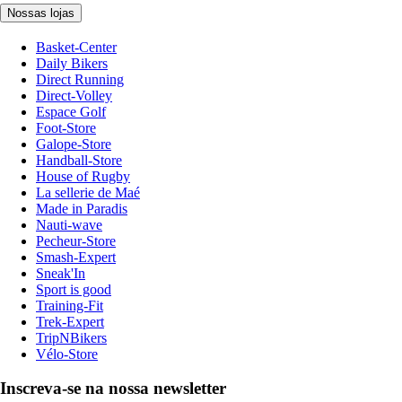
Nossas lojas
Basket-Center
Daily Bikers
Direct Running
Direct-Volley
Espace Golf
Foot-Store
Galope-Store
Handball-Store
House of Rugby
La sellerie de Maé
Made in Paradis
Nauti-wave
Pecheur-Store
Smash-Expert
Sneak'In
Sport is good
Training-Fit
Trek-Expert
TripNBikers
Vélo-Store
Inscreva-se na nossa newsletter