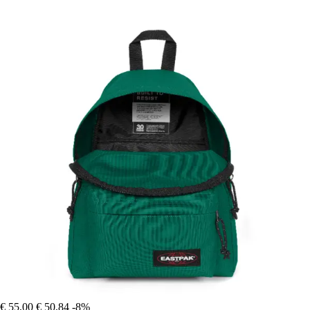
€ 55,00
€ 50,84
-8%