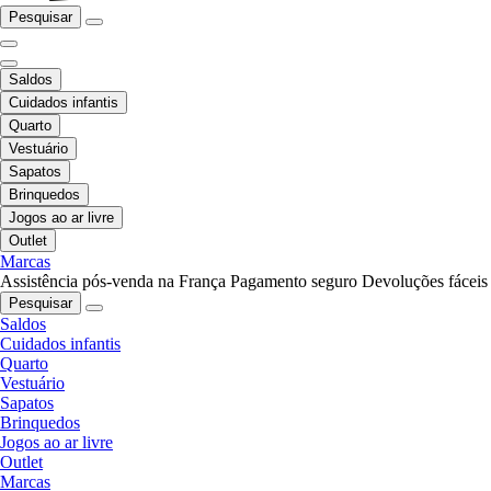
Pesquisar
Saldos
Cuidados infantis
Quarto
Vestuário
Sapatos
Brinquedos
Jogos ao ar livre
Outlet
Marcas
Assistência pós-venda na França
Pagamento seguro
Devoluções fáceis
Pesquisar
Saldos
Cuidados infantis
Quarto
Vestuário
Sapatos
Brinquedos
Jogos ao ar livre
Outlet
Marcas