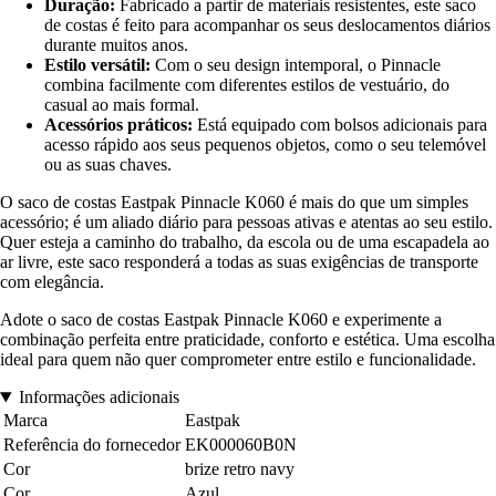
Duração:
Fabricado a partir de materiais resistentes, este saco
de costas é feito para acompanhar os seus deslocamentos diários
durante muitos anos.
Estilo versátil:
Com o seu design intemporal, o Pinnacle
combina facilmente com diferentes estilos de vestuário, do
casual ao mais formal.
Acessórios práticos:
Está equipado com bolsos adicionais para
acesso rápido aos seus pequenos objetos, como o seu telemóvel
ou as suas chaves.
O saco de costas Eastpak Pinnacle K060 é mais do que um simples
acessório; é um aliado diário para pessoas ativas e atentas ao seu estilo.
Quer esteja a caminho do trabalho, da escola ou de uma escapadela ao
ar livre, este saco responderá a todas as suas exigências de transporte
com elegância.
Adote o saco de costas Eastpak Pinnacle K060 e experimente a
combinação perfeita entre praticidade, conforto e estética. Uma escolha
ideal para quem não quer comprometer entre estilo e funcionalidade.
Informações adicionais
Marca
Eastpak
Referência do fornecedor
EK000060B0N
Cor
brize retro navy
Cor
Azul