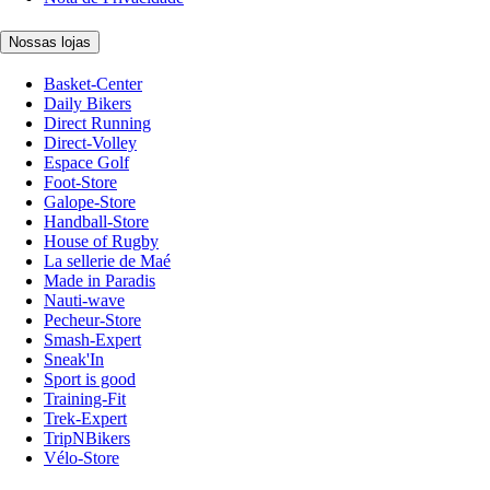
Nossas lojas
Basket-Center
Daily Bikers
Direct Running
Direct-Volley
Espace Golf
Foot-Store
Galope-Store
Handball-Store
House of Rugby
La sellerie de Maé
Made in Paradis
Nauti-wave
Pecheur-Store
Smash-Expert
Sneak'In
Sport is good
Training-Fit
Trek-Expert
TripNBikers
Vélo-Store