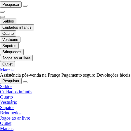
Pesquisar
Saldos
Cuidados infantis
Quarto
Vestuário
Sapatos
Brinquedos
Jogos ao ar livre
Outlet
Marcas
Assistência pós-venda na França
Pagamento seguro
Devoluções fáceis
Pesquisar
Saldos
Cuidados infantis
Quarto
Vestuário
Sapatos
Brinquedos
Jogos ao ar livre
Outlet
Marcas